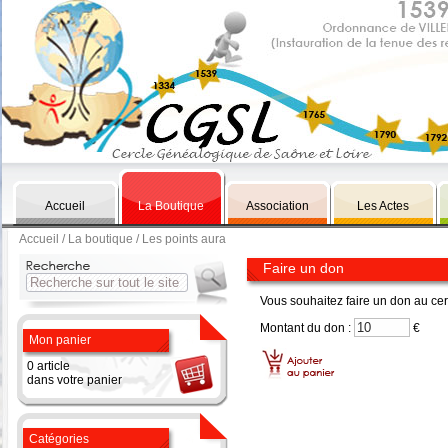
Accueil
La Boutique
Association
Les Actes
Accueil
/
La boutique
/ Les points aura
Faire un don
Vous souhaitez faire un don au ce
Montant du don :
€
Mon panier
0 article
dans votre panier
Catégories