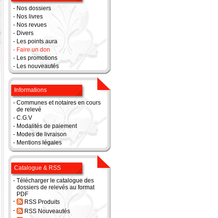
-
Nos dossiers
-
Nos livres
-
Nos revues
-
Divers
-
Les points aura
-
Faire un don
-
Les promotions
-
Les nouveautés
Informations
-
Communes et notaires en cours
de relevé
-
C.G.V
-
Modalités de paiement
-
Modes de livraison
-
Mentions légales
Catalogue & RSS
-
Télécharger le catalogue des
dossiers de relevés au format
PDF
-
RSS Produits
-
RSS Nouveautés