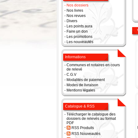
-
Nos dossiers
-
Nos livres
-
Nos revues
-
Divers
-
Les points aura
-
Faire un don
-
Les promotions
-
Les nouveautés
Informations
-
Communes et notaires en cours
de relevé
-
C.G.V
-
Modalités de paiement
-
Modes de livraison
-
Mentions légales
Catalogue & RSS
-
Télécharger le catalogue des
dossiers de relevés au format
PDF
-
RSS Produits
-
RSS Nouveautés