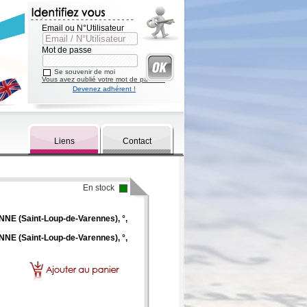
Email ou N°Utilisateur
Mot de passe
Se souvenir de moi
Vous avez oublié votre mot de passe ?
Devenez adhérent !
Liens
Contact
En stock
E (Saint-Loup-de-Varennes), °,
E (Saint-Loup-de-Varennes), °,