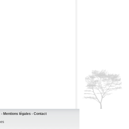
s
-
Mentions légales
-
Contact
mes