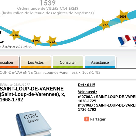
ociation
Les Actes
Consulter
Assistance
LOUP-DE-VARENNE (Saint-Loup-de-Varennes), x, 1668-1792
Edition le 01/01/1977
Ref : 0115
SAINT-LOUP-DE-VARENNE
Voir aussi :
(Saint-Loup-de-Varennes), x,
n°0706A : SAINT-LOUP-DE-VARENN
1668-1792
1638-1725
n°0706B : SAINT-LOUP-DE-VARENN
1726-1792