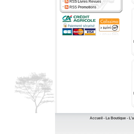
-
RSS Livres Revues
-
RSS Promotions
Accueil
-
La Boutique
-
L'