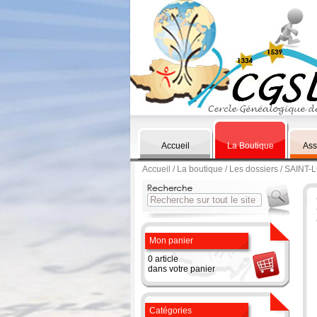
Accueil
La Boutique
Ass
Accueil
/
La boutique
/
Les dossiers
/ SAINT-
Mon panier
0 article
dans votre panier
Catégories