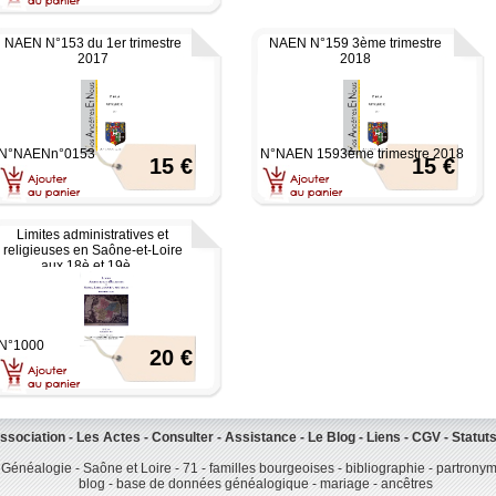
NAEN N°153 du 1er trimestre
NAEN N°159 3ème trimestre
2017
2018
N°NAENn°0153
N°NAEN 1593ème trimestre 2018
15 €
15 €
Limites administratives et
religieuses en Saône-et-Loire
aux 18è et 19è ...
N°1000
20 €
association
-
Les Actes
-
Consulter
-
Assistance
-
Le Blog
-
Liens
-
CGV
-
Statut
Généalogie - Saône et Loire - 71 - familles bourgeoises - bibliographie - partrony
blog - base de données généalogique - mariage - ancêtres