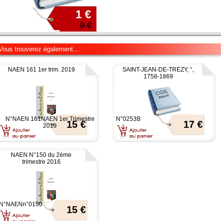
1 €
9 €
Vous trouverez également...
NAEN 161 1er trim. 2019
SAINT-JEAN-DE-TRÉZY, °,
1758-1869
N°NAEN 161NAEN 1er Trimestre
N°0253B
15 €
17 €
2019
NAEN N°150 du 2ème
trimestre 2016
N°NAENn°0150
15 €