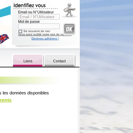
Email ou N°Utilisateur
Mot de passe
Se souvenir de moi
Vous avez oublié votre mot de passe ?
Devenez adhérent !
Liens
Contact
s les données disponibles
rents