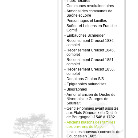
-
Index notaires
-
Communes révolutionnaires
-
Armorial des communes de
Saône et Loire
-
Personnages et familles
-
Saône-et-Loiriens en Franche-
Comté
-
Embauches Schneider
-
Recensement Creusot 1836,
complet
-
Recensement Creusot 1846,
complet
-
Recensement Creusot 1851,
complet
-
Recensement Creusot 1856,
complet
-
Donations Chalon S/S
-
Epigraphies autunoises
-
Biographies
-
Armorial ancien du Duché du
Nivernais de Georges de
Soultrait
-
Gentils-hommes ayant assistés
aux Etats Généraux du Duché
de Bourgogne - 1548 à 1782
-
Anciens blasons des familles
des environs de Mâcon
-
Liste des nouveaux convertis de
Couches en 1685