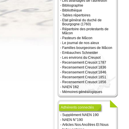
-
Les avantages de l'adhésion
-
Bibliographie
-
Bibliothèque
-
Tables répertoires
-
Etat général du duché de
Bourgogne (1760)
-
Répertoire des protestants de
Mâcon
-
Pasteurs de Mâcon
-
Le journal de nos aïeux
-
Familles bourgeoises de Mâcon
-
Embauches Schneider
-
Les environs du Creusot
-
Recensement Creusot 1787
-
Recensement Creusot 1836
-
Recensement Creusot 1846
-
Recensement Creusot 1851
-
Recensement Creusot 1856
-
NAEN 162
-
Mémoires généalogiques
Adhérents connectés
-
Supplément NAEN 190
-
NAEN N°190
-
Articles Nos Ancêtres Et Nous