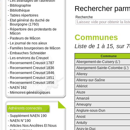
-
Les avantages de l'adhésion
-
Bibliographie
Rechercher parm
-
Bibliothèque
-
Tables répertoires
Recherche
-
Etat général du duché de
Bourgogne (1760)
-
Répertoire des protestants de
Mâcon
Communes
-
Pasteurs de Mâcon
-
Le journal de nos aïeux
Liste de 1 à 15, sur
-
Familles bourgeoises de Mâcon
-
Embauches Schneider
Commune
-
Les environs du Creusot
Abergement-de-Cuisery (L')
-
Recensement Creusot 1787
-
Recensement Creusot 1836
Abergement-Sainte-Colombe (L')
-
Recensement Creusot 1846
Allerey
-
Recensement Creusot 1851
Allerey-sur-Saône
-
Recensement Creusot 1856
Allériot
-
NAEN 162
Aluze
-
Mémoires généalogiques
Amanzé
Ameugny
Adhérents connectés
Anglure-sous-Dun
-
Supplément NAEN 190
Anost
-
NAEN N°190
Antully
-
Articles Nos Ancêtres Et Nous
Anzy-le-Duc