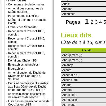
-
Index notaires
Artaix
-
Communes révolutionnaires
-
Armorial des communes de
Aupont
Saône et Loire
Authumes
-
Personnages et familles
1
-
Saône-et-Loiriens en Franche-
Pages
2
3
4
Comté
-
Embauches Schneider
-
Recensement Creusot 1836,
Lieux dits
complet
-
Recensement Creusot 1846,
Liste de 1 à 15, sur 
complet
-
Recensement Creusot 1851,
complet
Lieu dit
-
Recensement Creusot 1856,
Abergement (l )
complet
Abergement (l )
-
Donations Chalon S/S
-
Epigraphies autunoises
Ablancy
-
Biographies
Achard
-
Armorial ancien du Duché du
Achenalle (l )
Nivernais de Georges de
Soultrait
Acheris (aux)
-
Gentils-hommes ayant assistés
Afrique
aux Etats Généraux du Duché
de Bourgogne - 1548 à 1782
Agneux
-
Anciens blasons des familles
Agros (les)
des environs de Mâcon
Aigrefeuille
-
Liste des nouveaux convertis de
Couches en 1685
Aigreveau