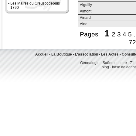
-
Les Maires du Creusot depuis
Aiguilly
1790
Aimont
Ainard
Aine
1
Pages
2
3
4
5
.
...
72
Accueil
-
La Boutique
-
L'association
-
Les Actes
-
Consult
Généalogie - Saône et Loire - 71 
blog - base de donn