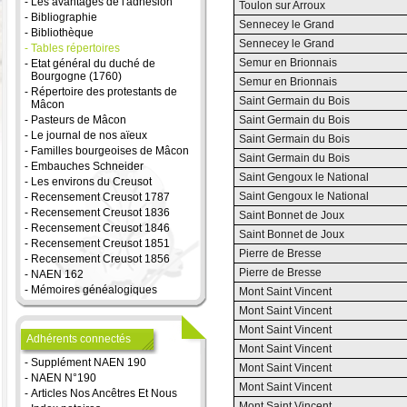
-
Les avantages de l'adhésion
Toulon sur Arroux
-
Bibliographie
Sennecey le Grand
-
Bibliothèque
Sennecey le Grand
-
Tables répertoires
Semur en Brionnais
-
Etat général du duché de
Bourgogne (1760)
Semur en Brionnais
-
Répertoire des protestants de
Saint Germain du Bois
Mâcon
-
Pasteurs de Mâcon
Saint Germain du Bois
-
Le journal de nos aïeux
Saint Germain du Bois
-
Familles bourgeoises de Mâcon
Saint Germain du Bois
-
Embauches Schneider
Saint Gengoux le National
-
Les environs du Creusot
Saint Gengoux le National
-
Recensement Creusot 1787
-
Recensement Creusot 1836
Saint Bonnet de Joux
-
Recensement Creusot 1846
Saint Bonnet de Joux
-
Recensement Creusot 1851
Pierre de Bresse
-
Recensement Creusot 1856
Pierre de Bresse
-
NAEN 162
-
Mémoires généalogiques
Mont Saint Vincent
Mont Saint Vincent
Mont Saint Vincent
Adhérents connectés
Mont Saint Vincent
-
Supplément NAEN 190
Mont Saint Vincent
-
NAEN N°190
Mont Saint Vincent
-
Articles Nos Ancêtres Et Nous
Mont Saint Vincent