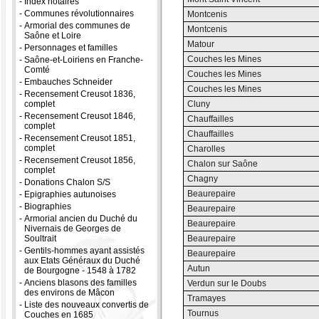
-
Index notaires
-
Communes révolutionnaires
Montcenis
-
Armorial des communes de
Montcenis
Saône et Loire
Matour
-
Personnages et familles
Couches les Mines
-
Saône-et-Loiriens en Franche-
Comté
Couches les Mines
-
Embauches Schneider
Couches les Mines
-
Recensement Creusot 1836,
complet
Cluny
-
Recensement Creusot 1846,
Chauffailles
complet
Chauffailles
-
Recensement Creusot 1851,
complet
Charolles
-
Recensement Creusot 1856,
Chalon sur Saône
complet
Chagny
-
Donations Chalon S/S
Beaurepaire
-
Epigraphies autunoises
-
Biographies
Beaurepaire
-
Armorial ancien du Duché du
Beaurepaire
Nivernais de Georges de
Soultrait
Beaurepaire
-
Gentils-hommes ayant assistés
Beaurepaire
aux Etats Généraux du Duché
Autun
de Bourgogne - 1548 à 1782
-
Anciens blasons des familles
Verdun sur le Doubs
des environs de Mâcon
Tramayes
-
Liste des nouveaux convertis de
Tournus
Couches en 1685