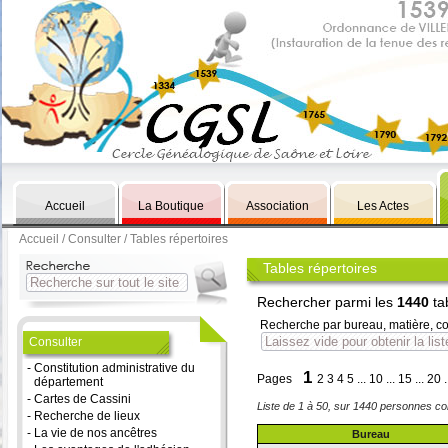
Accueil
La Boutique
Association
Les Actes
Accueil
/
Consulter
/ Tables répertoires
Tables répertoires
Rechercher parmi les
1440
ta
Recherche par bureau, matière, co
Consulter
-
Constitution administrative du
1
Pages
2
3
4
5
...
10
...
15
...
20
.
département
-
Cartes de Cassini
Liste de 1 à 50, sur 1440 personnes c
-
Recherche de lieux
-
La vie de nos ancêtres
Bureau