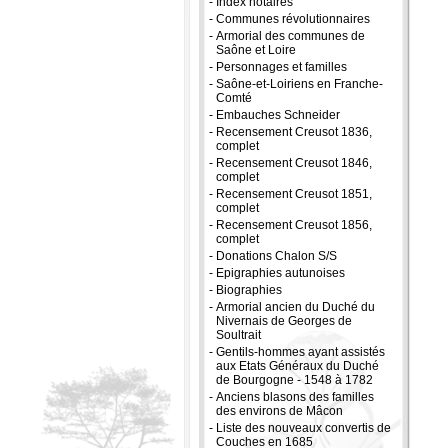
-
Index notaires
-
Communes révolutionnaires
-
Armorial des communes de
Saône et Loire
-
Personnages et familles
-
Saône-et-Loiriens en Franche-
Comté
-
Embauches Schneider
-
Recensement Creusot 1836,
complet
-
Recensement Creusot 1846,
complet
-
Recensement Creusot 1851,
complet
-
Recensement Creusot 1856,
complet
-
Donations Chalon S/S
-
Epigraphies autunoises
-
Biographies
-
Armorial ancien du Duché du
Nivernais de Georges de
Soultrait
-
Gentils-hommes ayant assistés
aux Etats Généraux du Duché
de Bourgogne - 1548 à 1782
-
Anciens blasons des familles
des environs de Mâcon
-
Liste des nouveaux convertis de
Couches en 1685