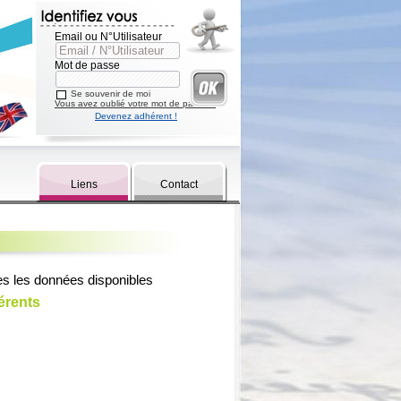
Email ou N°Utilisateur
Mot de passe
Se souvenir de moi
Vous avez oublié votre mot de passe ?
Devenez adhérent !
Liens
Contact
es les données disponibles
érents