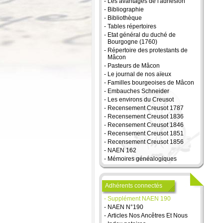
-
Les avantages de l'adhésion
-
Bibliographie
-
Bibliothèque
-
Tables répertoires
-
Etat général du duché de
Bourgogne (1760)
-
Répertoire des protestants de
Mâcon
-
Pasteurs de Mâcon
-
Le journal de nos aïeux
-
Familles bourgeoises de Mâcon
-
Embauches Schneider
-
Les environs du Creusot
-
Recensement Creusot 1787
-
Recensement Creusot 1836
-
Recensement Creusot 1846
-
Recensement Creusot 1851
-
Recensement Creusot 1856
-
NAEN 162
-
Mémoires généalogiques
Adhérents connectés
-
Supplément NAEN 190
-
NAEN N°190
-
Articles Nos Ancêtres Et Nous