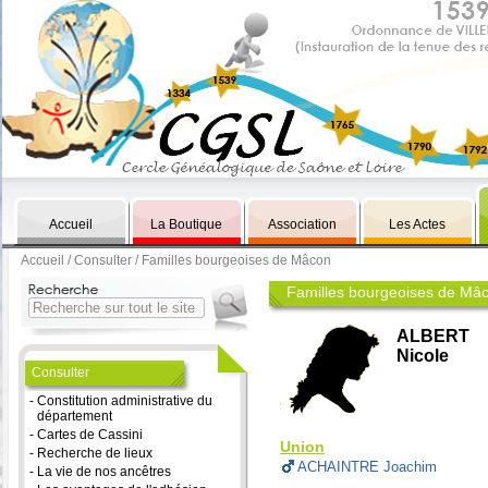
Accueil
La Boutique
Association
Les Actes
Accueil
/
Consulter
/ Familles bourgeoises de Mâcon
Familles bourgeoises de Mâ
ALBERT
Nicole
Consulter
-
Constitution administrative du
département
-
Cartes de Cassini
Union
-
Recherche de lieux
ACHAINTRE Joachim
-
La vie de nos ancêtres