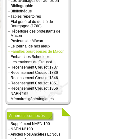
-
Les avantages de l'adhésion
-
Bibliographie
-
Bibliothèque
-
Tables répertoires
-
Etat général du duché de
Bourgogne (1760)
-
Répertoire des protestants de
Mâcon
-
Pasteurs de Mâcon
-
Le journal de nos aïeux
-
Familles bourgeoises de Mâcon
-
Embauches Schneider
-
Les environs du Creusot
-
Recensement Creusot 1787
-
Recensement Creusot 1836
-
Recensement Creusot 1846
-
Recensement Creusot 1851
-
Recensement Creusot 1856
-
NAEN 162
-
Mémoires généalogiques
Adhérents connectés
-
Supplément NAEN 190
-
NAEN N°190
-
Articles Nos Ancêtres Et Nous