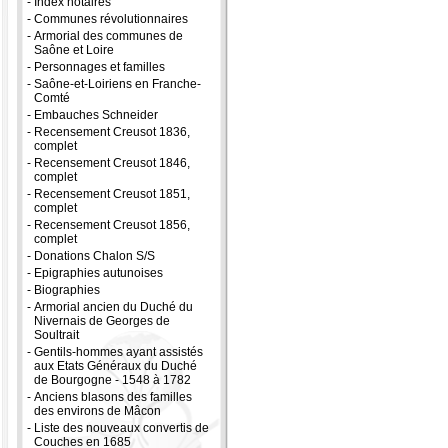
-
Index notaires
-
Communes révolutionnaires
-
Armorial des communes de
Saône et Loire
-
Personnages et familles
-
Saône-et-Loiriens en Franche-
Comté
-
Embauches Schneider
-
Recensement Creusot 1836,
complet
-
Recensement Creusot 1846,
complet
-
Recensement Creusot 1851,
complet
-
Recensement Creusot 1856,
complet
-
Donations Chalon S/S
-
Epigraphies autunoises
-
Biographies
-
Armorial ancien du Duché du
Nivernais de Georges de
Soultrait
-
Gentils-hommes ayant assistés
aux Etats Généraux du Duché
de Bourgogne - 1548 à 1782
-
Anciens blasons des familles
des environs de Mâcon
-
Liste des nouveaux convertis de
Couches en 1685