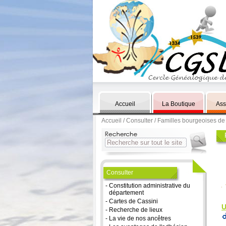
Accueil
La Boutique
Ass
Accueil
/
Consulter
/ Familles bourgeoises d
Consulter
-
Constitution administrative du
département
-
Cartes de Cassini
U
-
Recherche de lieux
-
La vie de nos ancêtres