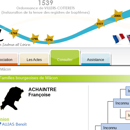
ociation
Les Actes
Consulter
Assistance
e Mâcon
Familles bourgeoises de Mâcon
ACHAINTRE
I
Françoise
Inconnu
I
nion
AUJAS Benoît
Inconnu