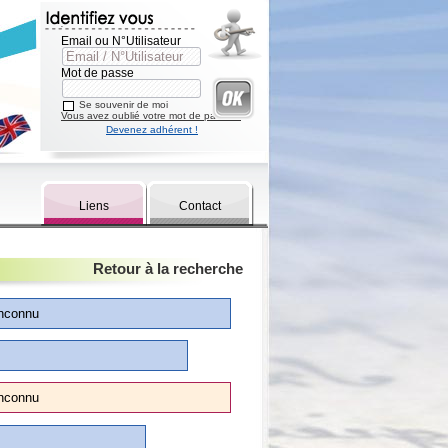
Email ou N°Utilisateur
Mot de passe
Se souvenir de moi
Vous avez oublié votre mot de passe ?
Devenez adhérent !
Liens
Contact
Retour à la recherche
nconnu
nconnu