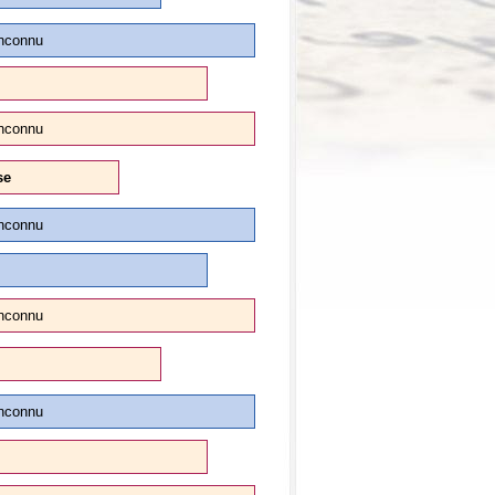
nconnu
nconnu
se
nconnu
nconnu
nconnu