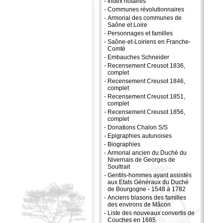
-
Index notaires
-
Communes révolutionnaires
-
Armorial des communes de
Saône et Loire
-
Personnages et familles
-
Saône-et-Loiriens en Franche-
Comté
-
Embauches Schneider
-
Recensement Creusot 1836,
complet
-
Recensement Creusot 1846,
complet
-
Recensement Creusot 1851,
complet
-
Recensement Creusot 1856,
complet
-
Donations Chalon S/S
-
Epigraphies autunoises
-
Biographies
-
Armorial ancien du Duché du
Nivernais de Georges de
Soultrait
-
Gentils-hommes ayant assistés
aux Etats Généraux du Duché
de Bourgogne - 1548 à 1782
-
Anciens blasons des familles
des environs de Mâcon
-
Liste des nouveaux convertis de
Couches en 1685