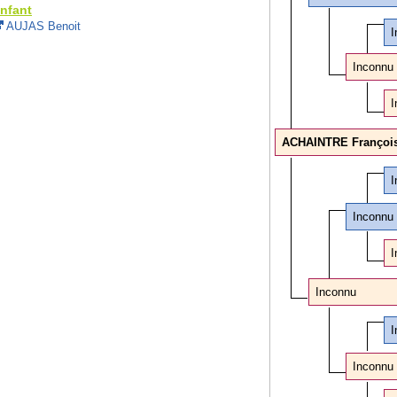
nfant
AUJAS Benoit
I
Inconnu
I
ACHAINTRE Françoi
I
Inconnu
I
Inconnu
I
Inconnu