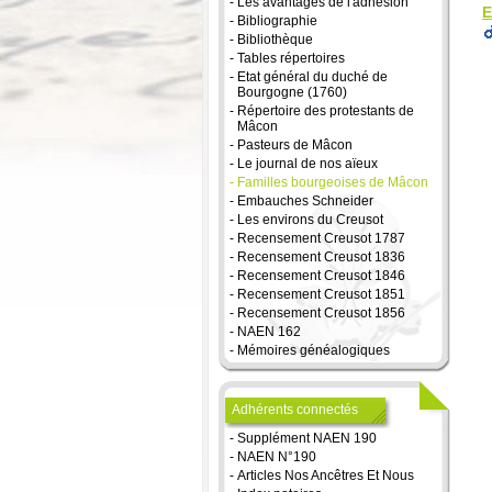
-
Les avantages de l'adhésion
E
-
Bibliographie
-
Bibliothèque
-
Tables répertoires
-
Etat général du duché de
Bourgogne (1760)
-
Répertoire des protestants de
Mâcon
-
Pasteurs de Mâcon
-
Le journal de nos aïeux
-
Familles bourgeoises de Mâcon
-
Embauches Schneider
-
Les environs du Creusot
-
Recensement Creusot 1787
-
Recensement Creusot 1836
-
Recensement Creusot 1846
-
Recensement Creusot 1851
-
Recensement Creusot 1856
-
NAEN 162
-
Mémoires généalogiques
Adhérents connectés
-
Supplément NAEN 190
-
NAEN N°190
-
Articles Nos Ancêtres Et Nous