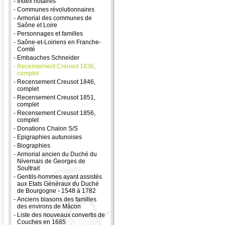
-
Index notaires
-
Communes révolutionnaires
-
Armorial des communes de
Saône et Loire
-
Personnages et familles
-
Saône-et-Loiriens en Franche-
Comté
-
Embauches Schneider
-
Recensement Creusot 1836,
complet
-
Recensement Creusot 1846,
complet
-
Recensement Creusot 1851,
complet
-
Recensement Creusot 1856,
complet
-
Donations Chalon S/S
-
Epigraphies autunoises
-
Biographies
-
Armorial ancien du Duché du
Nivernais de Georges de
Soultrait
-
Gentils-hommes ayant assistés
aux Etats Généraux du Duché
de Bourgogne - 1548 à 1782
-
Anciens blasons des familles
des environs de Mâcon
-
Liste des nouveaux convertis de
Couches en 1685