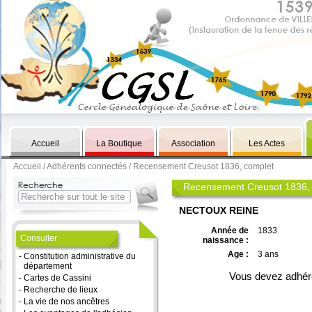
Accueil
La Boutique
Association
Les Actes
Accueil
/
Adhérents connectés
/ Recensement Creusot 1836, complet
Recensement Creusot 1836,
NECTOUX REINE
Année de
1833
Consulter
naissance :
Age :
3 ans
-
Constitution administrative du
département
Vous devez adhére
-
Cartes de Cassini
-
Recherche de lieux
-
La vie de nos ancêtres