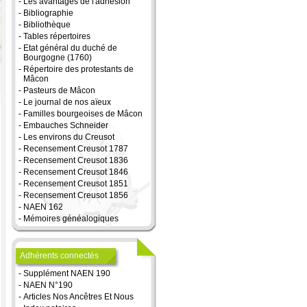
-
Les avantages de l'adhésion
-
Bibliographie
-
Bibliothèque
-
Tables répertoires
-
Etat général du duché de
Bourgogne (1760)
-
Répertoire des protestants de
Mâcon
-
Pasteurs de Mâcon
-
Le journal de nos aïeux
-
Familles bourgeoises de Mâcon
-
Embauches Schneider
-
Les environs du Creusot
-
Recensement Creusot 1787
-
Recensement Creusot 1836
-
Recensement Creusot 1846
-
Recensement Creusot 1851
-
Recensement Creusot 1856
-
NAEN 162
-
Mémoires généalogiques
Adhérents connectés
-
Supplément NAEN 190
-
NAEN N°190
-
Articles Nos Ancêtres Et Nous