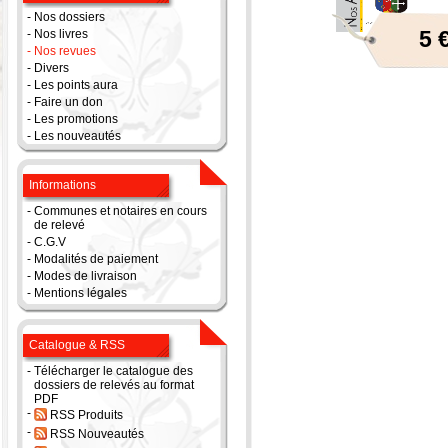
-
Nos dossiers
5 
-
Nos livres
-
Nos revues
-
Divers
-
Les points aura
-
Faire un don
-
Les promotions
-
Les nouveautés
Informations
-
Communes et notaires en cours
de relevé
-
C.G.V
-
Modalités de paiement
-
Modes de livraison
-
Mentions légales
Catalogue & RSS
-
Télécharger le catalogue des
dossiers de relevés au format
PDF
-
RSS Produits
-
RSS Nouveautés