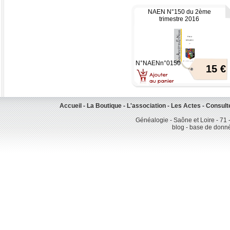
NAEN N°150 du 2ème
trimestre 2016
N°NAENn°0150
15 €
Accueil
-
La Boutique
-
L'association
-
Les Actes
-
Consult
Généalogie - Saône et Loire - 71 
blog - base de donn