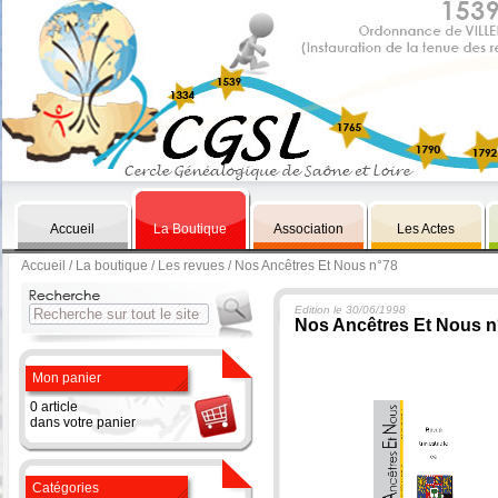
Accueil
La Boutique
Association
Les Actes
Accueil
/
La boutique
/
Les revues
/ Nos Ancêtres Et Nous n°78
Edition le 30/06/1998
Nos Ancêtres Et Nous n
Mon panier
0 article
dans votre panier
Catégories