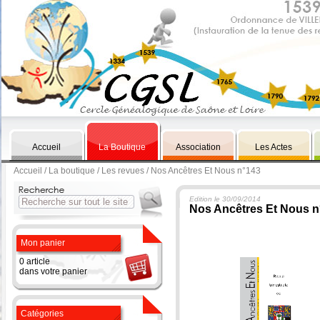
Accueil
La Boutique
Association
Les Actes
Accueil
/
La boutique
/
Les revues
/ Nos Ancêtres Et Nous n°143
Edition le 30/09/2014
Nos Ancêtres Et Nous n
Mon panier
0 article
dans votre panier
Catégories