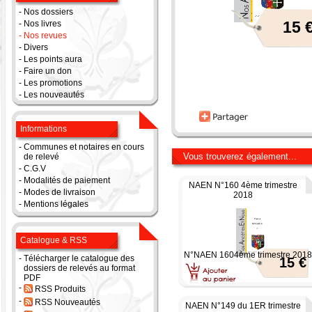
-
Nos dossiers
15 
-
Nos livres
-
Nos revues
-
Divers
-
Les points aura
-
Faire un don
-
Les promotions
-
Les nouveautés
Informations
-
Communes et notaires en cours
Vous trouverez également...
de relevé
-
C.G.V
-
Modalités de paiement
NAEN N°160 4ème trimestre
-
Modes de livraison
2018
-
Mentions légales
Catalogue & RSS
N°NAEN 1604ème trimestre 2018
-
Télécharger le catalogue des
15 €
dossiers de relevés au format
PDF
-
RSS Produits
-
RSS Nouveautés
NAEN N°149 du 1ER trimestre