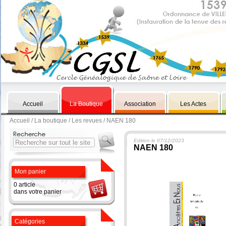
Accueil
La Boutique
Association
Les Actes
Accueil
/
La boutique
/
Les revues
/ NAEN 180
Edition le 07/12/2023
NAEN 180
Mon panier
0 article
dans votre panier
Catégories