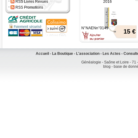
-
RSS Livres Revues
2016
-
RSS Promotions
N°NAENn°0149
15 €
Accueil
-
La Boutique
-
L'association
-
Les Actes
-
Consult
Généalogie - Saône et Loire - 71 
blog - base de donn