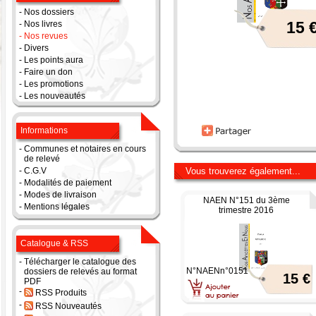
-
Nos dossiers
15 
-
Nos livres
-
Nos revues
-
Divers
-
Les points aura
-
Faire un don
-
Les promotions
-
Les nouveautés
Informations
-
Communes et notaires en cours
de relevé
-
C.G.V
Vous trouverez également...
-
Modalités de paiement
-
Modes de livraison
NAEN N°151 du 3ème
-
Mentions légales
trimestre 2016
Catalogue & RSS
-
Télécharger le catalogue des
N°NAENn°0151
dossiers de relevés au format
15 €
PDF
-
RSS Produits
-
RSS Nouveautés