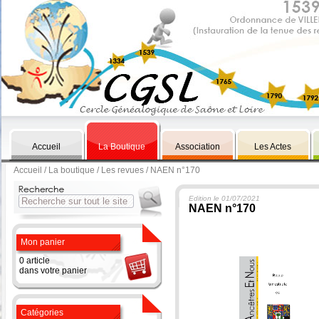
Accueil
La Boutique
Association
Les Actes
Accueil
/
La boutique
/
Les revues
/ NAEN n°170
Edition le 01/07/2021
NAEN n°170
Mon panier
0 article
dans votre panier
Catégories