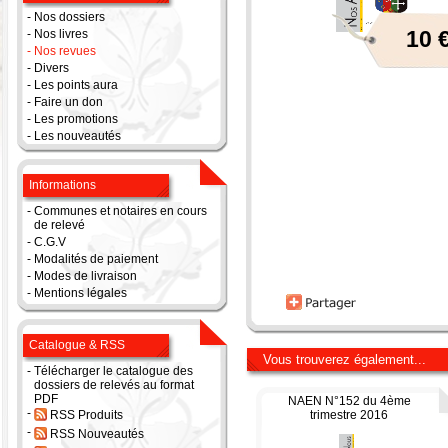
-
Nos dossiers
10 
-
Nos livres
-
Nos revues
-
Divers
-
Les points aura
-
Faire un don
-
Les promotions
-
Les nouveautés
Informations
-
Communes et notaires en cours
de relevé
-
C.G.V
-
Modalités de paiement
-
Modes de livraison
-
Mentions légales
Catalogue & RSS
Vous trouverez également...
-
Télécharger le catalogue des
dossiers de relevés au format
PDF
NAEN N°152 du 4ème
-
RSS Produits
trimestre 2016
-
RSS Nouveautés