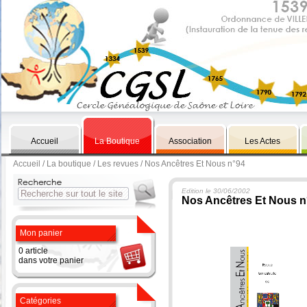
Accueil
La Boutique
Association
Les Actes
Accueil
/
La boutique
/
Les revues
/ Nos Ancêtres Et Nous n°94
Edition le 30/06/2002
Nos Ancêtres Et Nous n
Mon panier
0 article
dans votre panier
Catégories