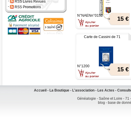
-
RSS Livres Revues
-
RSS Promotions
N°NAENn°0152
15 €
Carte de Cassini de 71
N°1200
15 €
Accueil
-
La Boutique
-
L'association
-
Les Actes
-
Consult
Généalogie - Saône et Loire - 71 
blog - base de donn