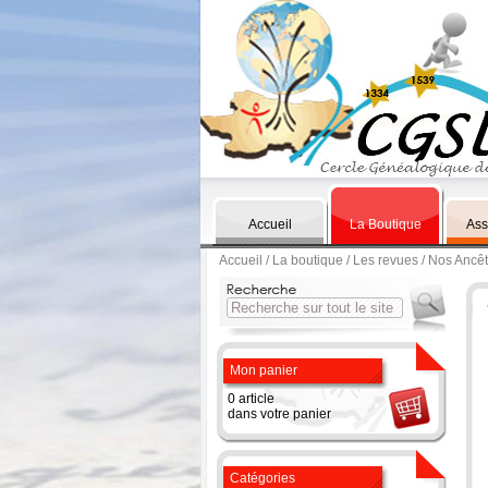
Accueil
La Boutique
Ass
Accueil
/
La boutique
/
Les revues
/ Nos Ancê
Mon panier
0 article
dans votre panier
Catégories