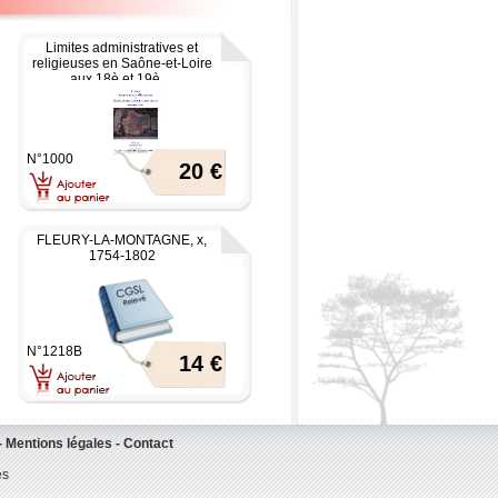
Limites administratives et
religieuses en Saône-et-Loire
aux 18è et 19è ...
N°1000
20 €
FLEURY-LA-MONTAGNE, x,
1754-1802
N°1218B
14 €
-
Mentions légales
-
Contact
es