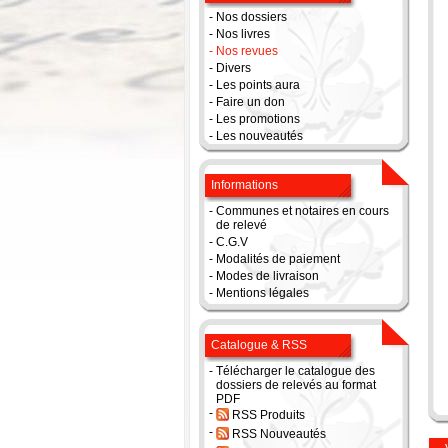
-
Nos dossiers
-
Nos livres
-
Nos revues
-
Divers
-
Les points aura
-
Faire un don
-
Les promotions
-
Les nouveautés
Informations
-
Communes et notaires en cours
de relevé
-
C.G.V
-
Modalités de paiement
-
Modes de livraison
-
Mentions légales
Catalogue & RSS
-
Télécharger le catalogue des
dossiers de relevés au format
PDF
-
RSS Produits
-
RSS Nouveautés