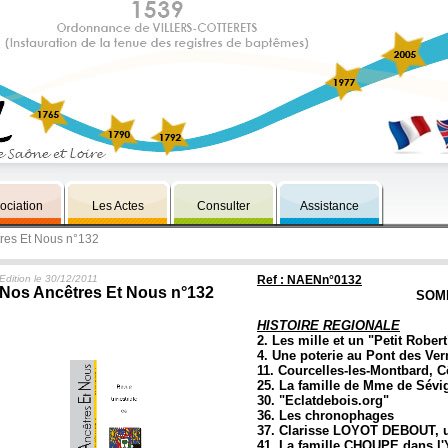
ociation
Les Actes
Consulter
Assistance
tres Et Nous n°132
Edition le 30/12/2011
Ref : NAENn°0132
Nos Ancêtres Et Nous n°132
SOM
HISTOIRE REGIONALE
2. Les mille et un "Petit Robert
4. Une poterie au Pont des Ver
11. Courcelles-les-Montbard, C
25. La famille de Mme de Sévi
30. "Eclatdebois.org"
36. Les chronophages
37. Clarisse LOYOT DEBOUT, 
41. La famille CHOUPE dans l