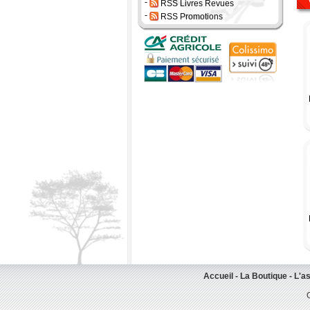
-
RSS Livres Revues
-
RSS Promotions
Accueil
-
La Boutique
-
L'a
G