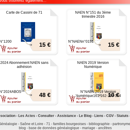
Vous trouverez également...
Carte de Cassini de 71
NAEN N°151 du 3ème
trimestre 2016
N°1200
N°NAENn°0151
15 €
15 €
2024 Abonnement NAEN sans
NAEN 2019 Version
adhésion
Numérique
N°2024ABOS
N°NAEN 2019 Version
48 €
10 €
Numérique161-162-163-164
ssociation
-
Les Actes
-
Consulter
-
Assistance
-
Le Blog
-
Liens
-
CGV
-
Statuts
énéalogie - Saône et Loire - 71 - familles bourgeoises - bibliographie - partronym
blog - base de données généalogique - mariage - ancêtres