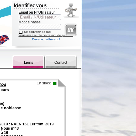
Email ou N°Utilisateur
Mot de passe
Se souvenir de moi
Vous avez oublié votre mot de passe ?
Devenez adhérent !
Liens
Contact
En stock
2024
leurs
ie)
de noblesse
019 : NAEN 161 1er trim. 2019
 Nous n°43
 à 16