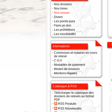
-
Nos dossiers
-
Nos livres
-
Nos revues
-
Divers
-
Les points aura
-
Faire un don
-
Les promotions
-
Les nouveautés
Informations
-
Communes et notaires en cours
de relevé
-
C.G.V
-
Modalités de paiement
-
Modes de livraison
-
Mentions légales
Catalogue & RSS
-
Télécharger le catalogue des
dossiers de relevés au format
PDF
-
RSS Produits
-
RSS Nouveautés