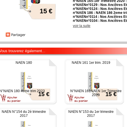
n°NAEN 165-1er Trimestre 2020 
n°NAENn°0129 : Nos Ancêtres Et
n°NAENn°0124 : Nos Ancêtres Et
15 €
n°NAEN 186 : NAEN 186 2eme tr
n°NAENn°0114 : Nos Ancêtres Et
n°NAENn°0104 : Nos Ancêtres Et
voir la suite
Vous trouverez également...
NAEN 180
NAEN 161 1er trim. 2019
N°NAEN 180 4ème trim 2023
N°NAEN 161NAEN 1er Trimestre
15 €
15 €
2019
NAEN N°154 du 2è trimestre
NAEN N°153 du 1er trimestre
2017
2017