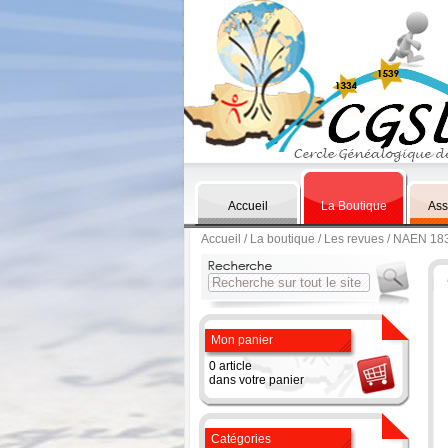
Accueil
La Boutique
Ass
Accueil
/
La boutique
/
Les revues
/ NAEN 18
Mon panier
0 article
dans votre panier
Catégories